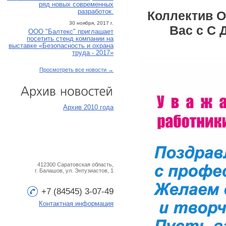
ряд новых современных
разработок.
Коллектив О
30 ноября, 2017 г.
Вас с С 
ООО "Балтекс" приглашает
посетить стенд компании на
выставке «Безопасность и охрана
труда - 2017»
Просмотреть все новости →
Архив
новостей
Архив 2010 года
412300 Саратовская область,
г. Балашов, ул. Энтузиастов, 1
+7 (84545) 3-07-49
Контактная информация