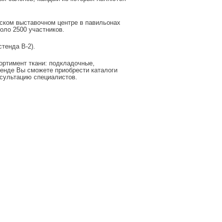
йском выставочном центре в павильонах
коло 2500 участников.
тенда B-2).
ортимент ткани: подкладочные,
тенде Вы сможете приобрести каталоги
нсультацию специалистов.