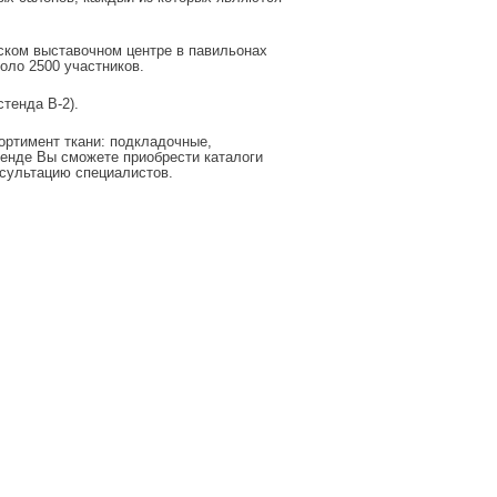
ском выставочном центре в павильонах
коло 2500 участников.
тенда B-2).
ортимент ткани: подкладочные,
тенде Вы сможете приобрести каталоги
нсультацию специалистов.