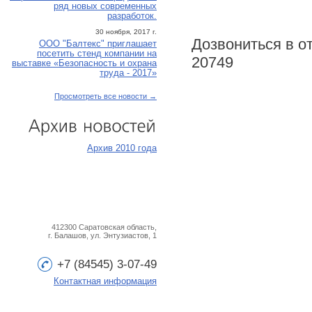
ряд новых современных
разработок.
30 ноября, 2017 г.
Дозвониться в о
ООО "Балтекс" приглашает
посетить стенд компании на
20749
выставке «Безопасность и охрана
труда - 2017»
Просмотреть все новости →
Архив
новостей
Архив 2010 года
412300 Саратовская область,
г. Балашов, ул. Энтузиастов, 1
+7 (84545) 3-07-49
Контактная информация