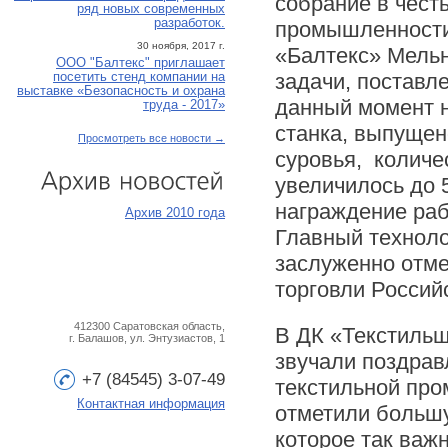
собрание в чест
ряд новых современных
разработок.
промышленности
30 ноября, 2017 г.
«Балтекс» Мельн
ООО "Балтекс" приглашает
задачи, поставл
посетить стенд компании на
выставке «Безопасность и охрана
данный момент н
труда - 2017»
станка, выпущено
Просмотреть все новости →
суровья, количе
увеличилось до 
Архив
новостей
награждение раб
Архив 2010 года
Главный техноло
заслуженно отм
торговли Россий
412300 Саратовская область,
В ДК «Текстильщ
г. Балашов, ул. Энтузиастов, 1
звучали поздрав
+7 (84545) 3-07-49
текстильной про
Контактная информация
отметили большу
которое так важ